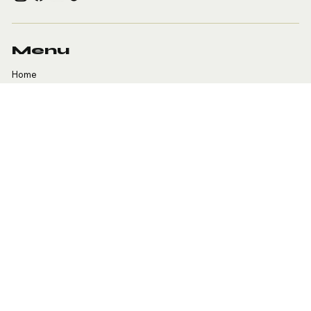
Menu
Home
Team
Dienstleistungen
Membership & Preise
Stundenplan
Veranstaltungen
Workout of the day
Kontakt
Location
Kasernenstrasse 4D
8184 Bachenbülach