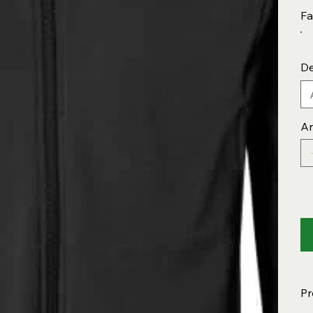
Fa
De
An
Pr