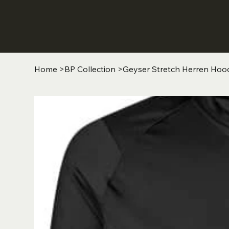
Home
>
BP Collection
>
Geyser Stretch Herren Hood