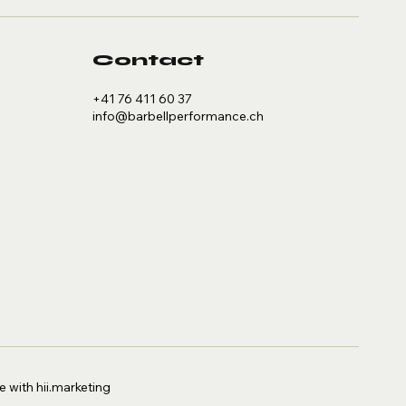
Contact
+41 76 411 60 37
info@barbellperformance.ch
 with hii.marketing