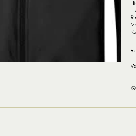
Hi
Pr
Re
Me
Ku
Rü
Ve