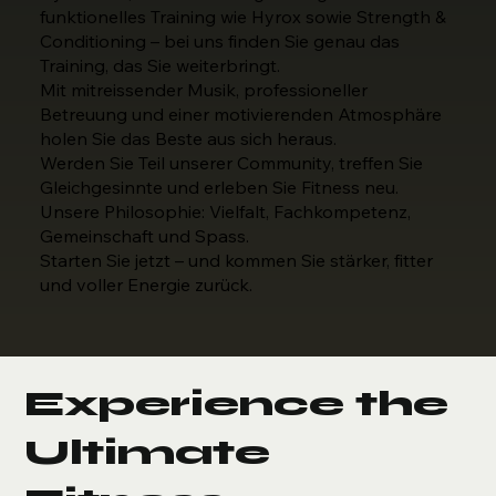
funktionelles Training wie Hyrox sowie Strength &
Conditioning – bei uns finden Sie genau das
Training, das Sie weiterbringt.
Mit mitreissender Musik, professioneller
Betreuung und einer motivierenden Atmosphäre
holen Sie das Beste aus sich heraus.
Werden Sie Teil unserer Community, treffen Sie
Gleichgesinnte und erleben Sie Fitness neu.
Unsere Philosophie: Vielfalt, Fachkompetenz,
Gemeinschaft und Spass.
Starten Sie jetzt – und kommen Sie stärker, fitter
und voller Energie zurück.
Experience the
Ultimate