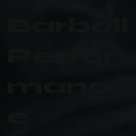
THE PLACE TO BE
Barbell
Perfor
manc
e